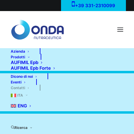
+39 331-2310099
Azienda
Prodotti
AUFIMIL Epb
AUFIMIL Epb Forte
Dicono di noi
Eventi
Contatti
ITA
ENG
Ricerca